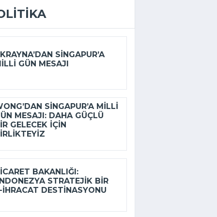
OLITIKA
KRAYNA’DAN SINGAPUR’A
ILLI GÜN MESAJI
ONG’DAN SINGAPUR’A MILLI
ÜN MESAJI: DAHA GÜÇLÜ
IR GELECEK IÇIN
IRLIKTEYIZ
ICARET BAKANLIĞI:
NDONEZYA STRATEJIK BIR
-İHRACAT DESTINASYONU