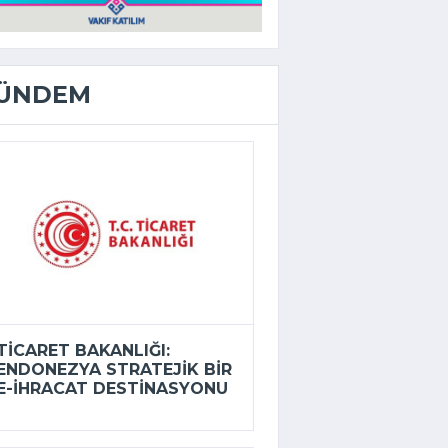
ÜNDEM
TICARET BAKANLIĞI:
ENDONEZYA STRATEJIK BIR
E-İHRACAT DESTINASYONU