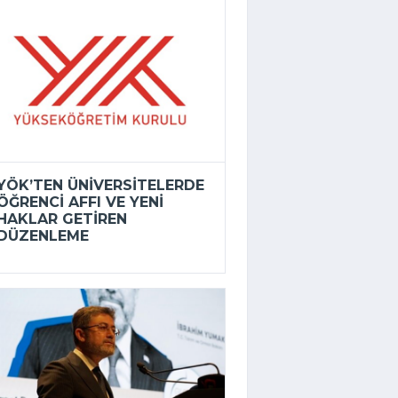
YÖK’TEN ÜNIVERSITELERDE
ÖĞRENCI AFFI VE YENI
HAKLAR GETIREN
DÜZENLEME