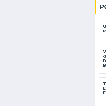
P
U
M
W
G
B
B
T
E
E