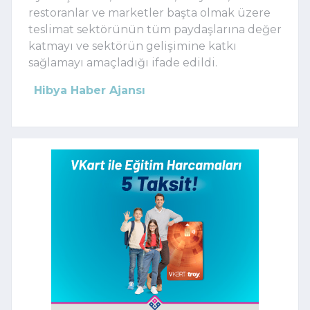
restoranlar ve marketler başta olmak üzere
teslimat sektörünün tüm paydaşlarına değer
katmayı ve sektörün gelişimine katkı
sağlamayı amaçladığı ifade edildi.
Hibya Haber Ajansı