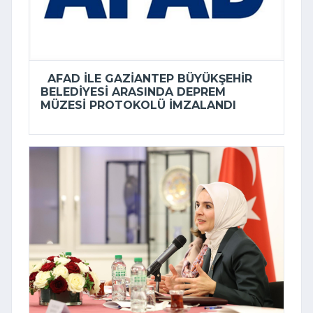
AFAD ILE GAZIANTEP BÜYÜKŞEHIR
BELEDIYESI ARASINDA DEPREM
MÜZESI PROTOKOLÜ IMZALANDI