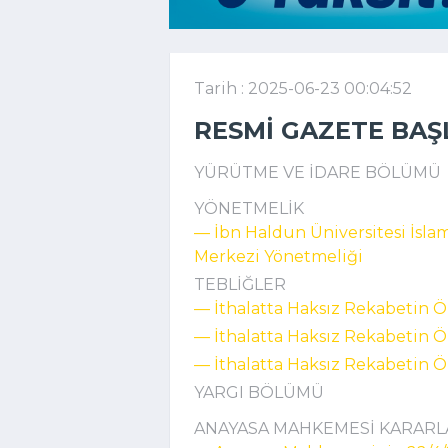
Tarih : 2025-06-23 00:04:52
RESMI GAZETE BAŞ
YÜRÜTME VE İDARE BÖLÜMÜ
YÖNETMELİK
–– İbn Haldun Üniversitesi İsla
Merkezi Yönetmeliği
TEBLİĞLER
–– İthalatta Haksız Rekabetin Ö
–– İthalatta Haksız Rekabetin Ö
–– İthalatta Haksız Rekabetin Ö
YARGI BÖLÜMÜ
ANAYASA MAHKEMESİ KARARL