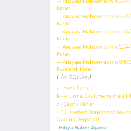
–– Anayasa Mahkemesinin 22/4/20
Kararı
–– Anayasa Mahkemesinin 22/4/20
Kararı
–– Anayasa Mahkemesinin 22/4/202
Kararı
–– Anayasa Mahkemesinin 22/4/20
Kararı
–– Anayasa Mahkemesinin 9/10/
Numaralı Kararı
İLÂN BÖLÜMÜ
a - Yargı İlanları
b - Artırma, Eksiltme ve İhale İl
c - Çeşitli İlânlar
– T.C. Merkez Bankasınca Belir
Günlük Değerleri
Hibya Haber Ajansı