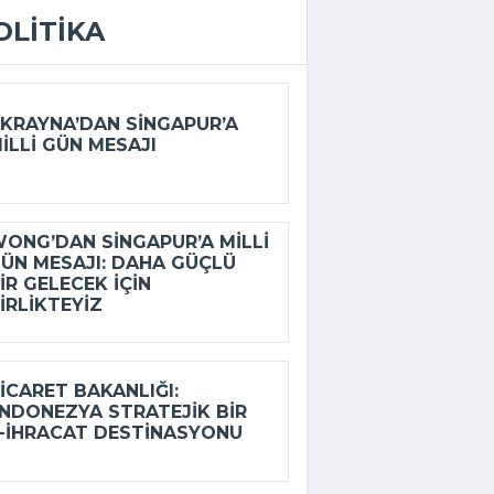
OLITIKA
KRAYNA’DAN SINGAPUR’A
ILLI GÜN MESAJI
ONG’DAN SINGAPUR’A MILLI
ÜN MESAJI: DAHA GÜÇLÜ
IR GELECEK IÇIN
IRLIKTEYIZ
ICARET BAKANLIĞI:
NDONEZYA STRATEJIK BIR
-İHRACAT DESTINASYONU