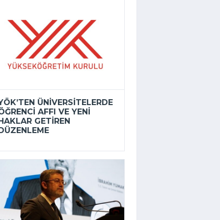
YÖK’TEN ÜNIVERSITELERDE
ÖĞRENCI AFFI VE YENI
HAKLAR GETIREN
DÜZENLEME