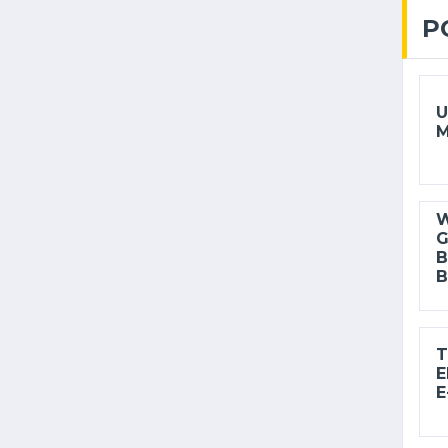
P
U
M
W
G
B
B
T
E
E