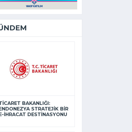
ÜNDEM
TICARET BAKANLIĞI:
ENDONEZYA STRATEJIK BIR
E-İHRACAT DESTINASYONU