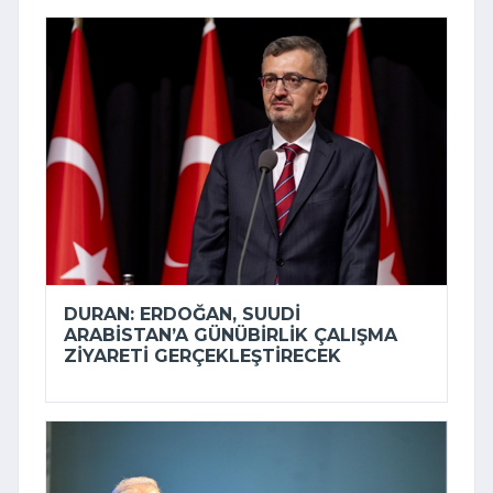
DURAN: ERDOĞAN, SUUDI
ARABISTAN’A GÜNÜBIRLIK ÇALIŞMA
ZIYARETI GERÇEKLEŞTIRECEK