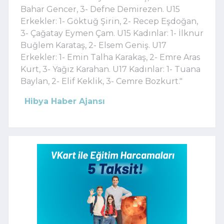
Bahar Gencer, 3- Defne Demirezen. U15
Erkekler: 1- Göktuğ Şirin, 2- Recep Eşdoğan,
3- Çağatay Eymen Çam. U15 Kadınlar: 1- İlknur
Buğlem Karataş, 2- Elsem Geniş. U17
Erkekler: 1- Emin Talha Karakaş, 2- Emre Aras
Kurt, 3- Yağız Karahan. U17 Kadınlar: 1- Tuana
Baylan, 2- Elif Keklik, 3- Cemre Bozkurt."
Hibya Haber Ajansı