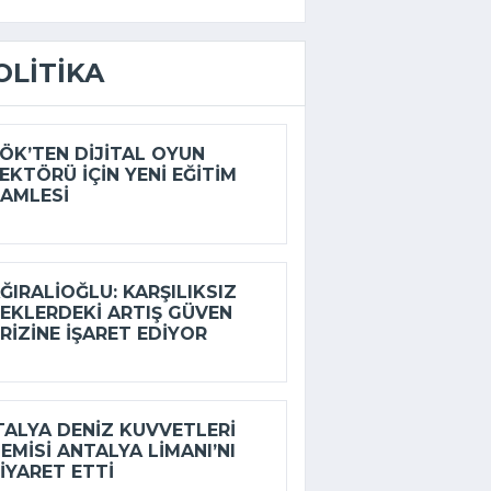
OLITIKA
ÖK’TEN DIJITAL OYUN
EKTÖRÜ IÇIN YENI EĞITIM
AMLESI
ĞIRALIOĞLU: KARŞILIKSIZ
EKLERDEKI ARTIŞ GÜVEN
RIZINE IŞARET EDIYOR
TALYA DENIZ KUVVETLERI
EMISI ANTALYA LIMANI’NI
IYARET ETTI