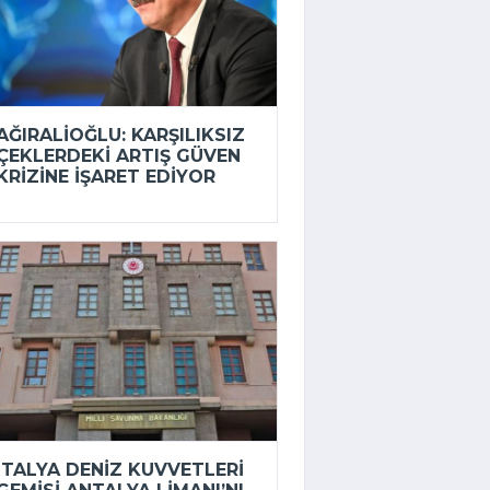
AĞIRALIOĞLU: KARŞILIKSIZ
ÇEKLERDEKI ARTIŞ GÜVEN
KRIZINE IŞARET EDIYOR
İTALYA DENIZ KUVVETLERI