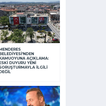
MENDERES
BELEDIYESI'NDEN
KAMUOYUNA AÇIKLAMA:
ESKI DUYURU YENI
SORUŞTURMAYLA ILGILI
DEĞIL