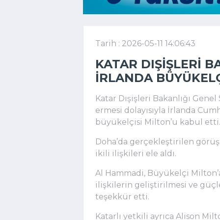
Tarih : 2026-05-11 14:06:43
KATAR DIŞIŞLERI B
İRLANDA BÜYÜKELÇ
Katar Dışişleri Bakanlığı Genel
ermesi dolayısıyla İrlanda Cumh
büyükelçisi Milton’u kabul etti
Doha’da gerçekleştirilen görüşm
ikili ilişkileri ele aldı.
Al Hammadi, Büyükelçi Milton’a
ilişkilerin geliştirilmesi ve gü
teşekkür etti.
Katarlı yetkili ayrıca Alison Milt