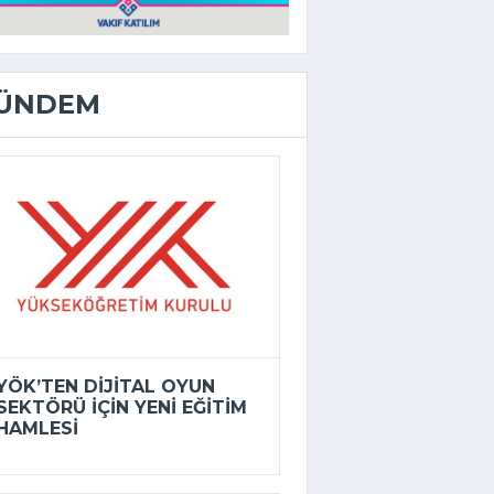
ÜNDEM
YÖK’TEN DIJITAL OYUN
SEKTÖRÜ IÇIN YENI EĞITIM
HAMLESI