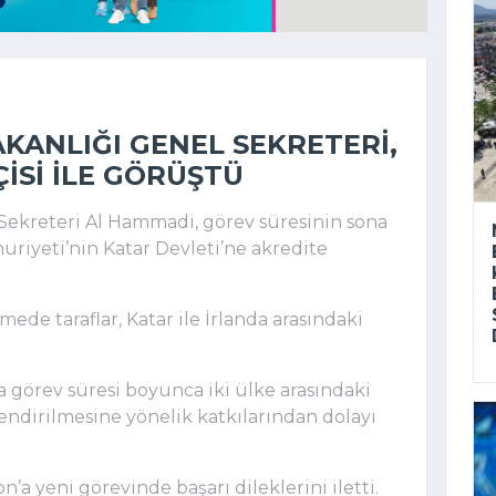
AKANLIĞI GENEL SEKRETERI,
ISI ILE GÖRÜŞTÜ
 Sekreteri Al Hammadi, görev süresinin sona
uriyeti’nin Katar Devleti’ne akredite
.
ede taraflar, Katar ile İrlanda arasındaki
 görev süresi boyunca iki ülke arasındaki
çlendirilmesine yönelik katkılarından dolayı
on’a yeni görevinde başarı dileklerini iletti.