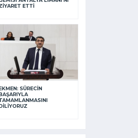
GEMISI ANTALYA LIMANI’NI
ZIYARET ETTI
EKMEN: SÜRECIN
BAŞARIYLA
TAMAMLANMASINI
DILIYORUZ