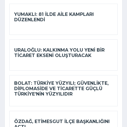
YUMAKLI: 81 ILDE AILE KAMPLARI
DÜZENLENDI
URALOĞLU: KALKINMA YOLU YENI BIR
TICARET EKSENI OLUŞTURACAK
BOLAT: TÜRKIYE YÜZYILI; GÜVENLIKTE,
DIPLOMASIDE VE TICARETTE GÜÇLÜ
TÜRKIYE’NIN YÜZYILIDIR
ÖZDAĞ, ETIMESGUT İLÇE BAŞKANLIĞINI
AÇTI