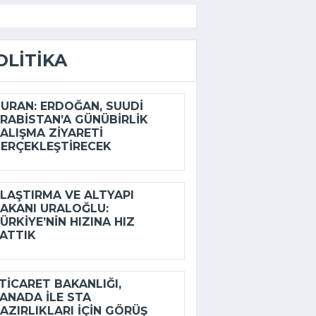
OLITIKA
URAN: ERDOĞAN, SUUDI
RABISTAN’A GÜNÜBIRLIK
ALIŞMA ZIYARETI
ERÇEKLEŞTIRECEK
LAŞTIRMA VE ALTYAPI
AKANI URALOĞLU:
ÜRKIYE’NIN HIZINA HIZ
ATTIK
ICARET BAKANLIĞI,
ANADA ILE STA
AZIRLIKLARI IÇIN GÖRÜŞ