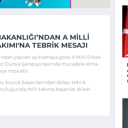
AKANLIĞI’NDAN A MILLI
KIMI'NA TEBRIK MESAJI
ından yapılan açıklamaya göre; A Milli Erkek
 kez Dünya Şampiyonası’nda mücadele etme
ıya imza attı.
 bu büyük başarılarından dolayı tebrik
uluğunda milli takıma başarılar diledi.