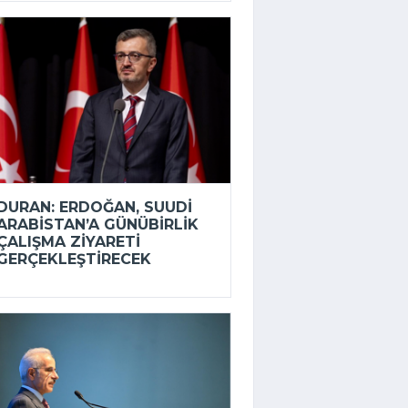
DURAN: ERDOĞAN, SUUDI
ARABISTAN’A GÜNÜBIRLIK
ÇALIŞMA ZIYARETI
GERÇEKLEŞTIRECEK