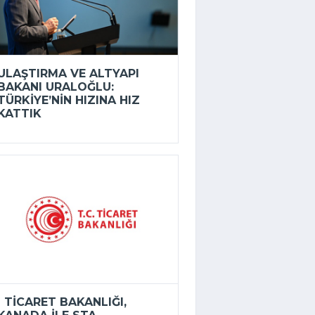
ULAŞTIRMA VE ALTYAPI
BAKANI URALOĞLU:
TÜRKIYE’NIN HIZINA HIZ
KATTIK
TICARET BAKANLIĞI,