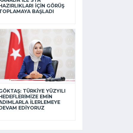
KANADA ILE STA
HAZIRLIKLARI IÇIN GÖRÜŞ
TOPLAMAYA BAŞLADI
GÖKTAŞ: TÜRKIYE YÜZYILI
HEDEFLERIMIZE EMIN
ADIMLARLA ILERLEMEYE
DEVAM EDIYORUZ