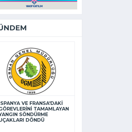
ÜNDEM
İSPANYA VE FRANSA'DAKI
GÖREVLERINI TAMAMLAYAN
YANGIN SÖNDÜRME
UÇAKLARI DÖNDÜ