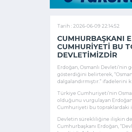
Tarih : 2026-06-09 22:14:52
CUMHURBAŞKANI E
CUMHURIYETI BU 
DEVLETIMIZDIR
Erdoğan, Osmanlı Devleti’nin g
gösterdiğini belirterek, “Osman
dalgalandırmıştır.” ifadelerini k
Türkiye Cumhuriyeti’nin Osman
olduğunu vurgulayan Erdoğan, 
Cumhuriyeti bu topraklardaki il
Devletin sürekliliğine ilişkin
Cumhurbaşkanı Erdoğan, “Devlet