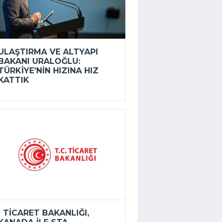
ULAŞTIRMA VE ALTYAPI
BAKANI URALOĞLU:
TÜRKIYE’NIN HIZINA HIZ
KATTIK
TICARET BAKANLIĞI,