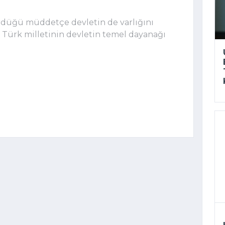
ürdüğü müddetçe devletin de varlığını
 Türk milletinin devletin temel dayanağı