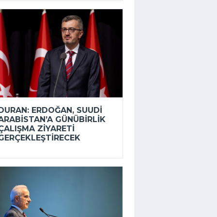
DURAN: ERDOĞAN, SUUDI
ARABISTAN’A GÜNÜBIRLIK
ÇALIŞMA ZIYARETI
GERÇEKLEŞTIRECEK