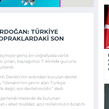
RDOĞAN: TÜRKIYE
TOPRAKLARDAKI SON
eçmişte geniş bir coğrafyada varlık
lı çınarı, bayrağımızı 7 iklimde gururla
ullandı.
lı Devleti’nin ardından kurulan devlet
“Osmanlı’nın yerini alan Türkiye
k değil, son devletimizdir.” dedi.
 değerlendirmelerde de bulunan
-i ebet müddet, aziz milletimizin bizatihi