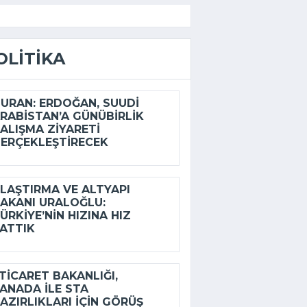
OLITIKA
URAN: ERDOĞAN, SUUDI
RABISTAN’A GÜNÜBIRLIK
ALIŞMA ZIYARETI
ERÇEKLEŞTIRECEK
LAŞTIRMA VE ALTYAPI
AKANI URALOĞLU:
ÜRKIYE’NIN HIZINA HIZ
ATTIK
ICARET BAKANLIĞI,
ANADA ILE STA
AZIRLIKLARI IÇIN GÖRÜŞ