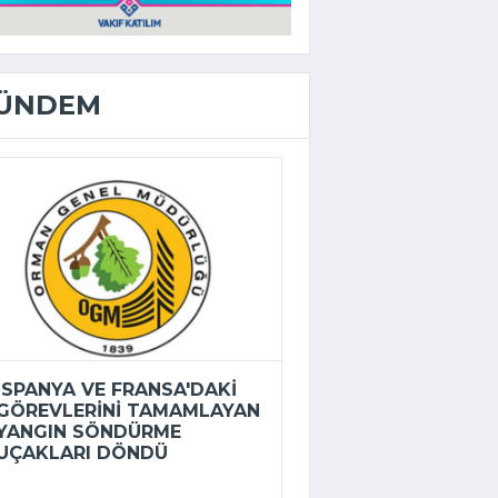
ÜNDEM
İSPANYA VE FRANSA'DAKI
GÖREVLERINI TAMAMLAYAN
YANGIN SÖNDÜRME
UÇAKLARI DÖNDÜ