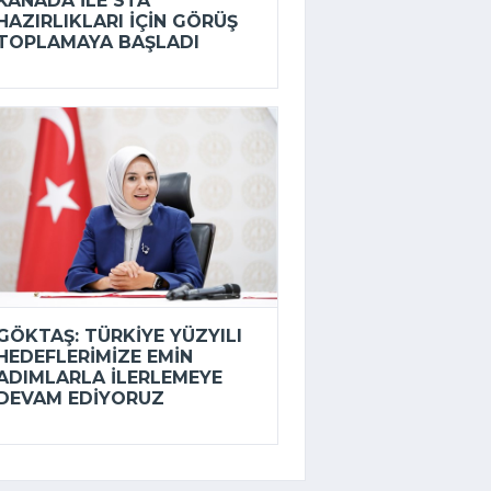
KANADA ILE STA
HAZIRLIKLARI IÇIN GÖRÜŞ
TOPLAMAYA BAŞLADI
GÖKTAŞ: TÜRKIYE YÜZYILI
HEDEFLERIMIZE EMIN
ADIMLARLA ILERLEMEYE
DEVAM EDIYORUZ