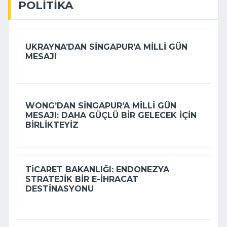
POLITIKA
UKRAYNA’DAN SINGAPUR’A MILLI GÜN
MESAJI
WONG’DAN SINGAPUR’A MILLI GÜN
MESAJI: DAHA GÜÇLÜ BIR GELECEK IÇIN
BIRLIKTEYIZ
TICARET BAKANLIĞI: ENDONEZYA
STRATEJIK BIR E-İHRACAT
DESTINASYONU