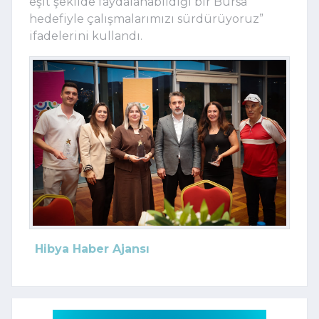
eşit şekilde faydalanabildiği bir Bursa
hedefiyle çalışmalarımızı sürdürüyoruz”
ifadelerini kullandı.
Hibya Haber Ajansı