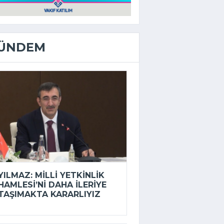
ÜNDEM
YILMAZ: MILLI YETKINLIK
HAMLESI’NI DAHA ILERIYE
TAŞIMAKTA KARARLIYIZ