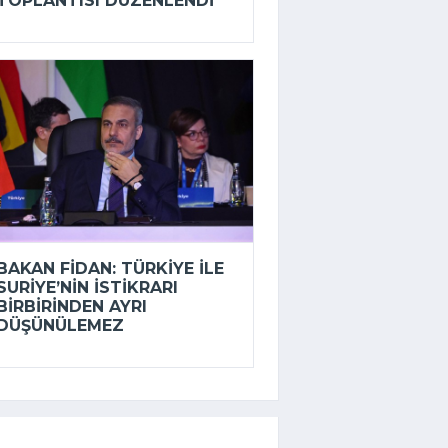
TOPLANTISI DÜZENLENDI
BAKAN FIDAN: TÜRKIYE ILE
SURIYE’NIN ISTIKRARI
BIRBIRINDEN AYRI
DÜŞÜNÜLEMEZ