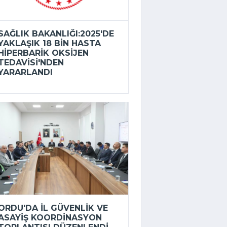
SAĞLIK BAKANLIĞI:2025'DE
YAKLAŞIK 18 BIN HASTA
HIPERBARIK OKSIJEN
TEDAVISI'NDEN
YARARLANDI
ORDU'DA İL GÜVENLIK VE
ASAYIŞ KOORDINASYON