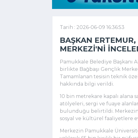
Tarih : 2026-06-09 16:36:53
BAŞKAN ERTEMUR, 
MERKEZI'NI INCELE
Pamukkale Belediye Başkanı Ali
birlikte Bağbaşı Gençlik Merk
Tamamlanan tesisin teknik özell
hakkında bilgi verildi.
10 bin metrekare kapalı alana s
atölyeleri, sergi ve fuaye alanla
bulunduğu belirtildi. Merkezin,
sosyal ve kültürel faaliyetlere e
Merkezin Pamukkale Üniversite