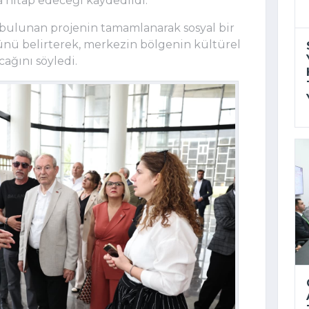
sa hitap edeceği kaydedildi.
bulunan projenin tamamlanarak sosyal bir
ü belirterek, merkezin bölgenin kültürel
cağını söyledi.