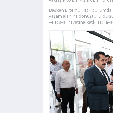
yaklaşık 65 bin kişilik bir nüfu
Başkan Ertemur, atıl durumda 
yaşam alanına dönüştürüldüğün
ve sosyal hayatına katkı sağlaya