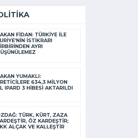
OLITIKA
AKAN FIDAN: TÜRKIYE ILE
URIYE’NIN ISTIKRARI
IRBIRINDEN AYRI
DÜŞÜNÜLEMEZ
AKAN YUMAKLI:
RETICILERE 634,3 MILYON
L IPARD 3 HIBESI AKTARILDI
ZDAĞ: TÜRK, KÜRT, ZAZA
ARDEŞTIR, ÖZ KARDEŞTIR;
KK ALÇAK VE KALLEŞTIR