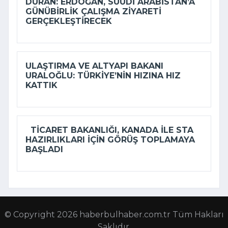
DURAN: ERDOĞAN, SUUDI ARABISTAN’A
GÜNÜBIRLIK ÇALIŞMA ZIYARETI
GERÇEKLEŞTIRECEK
ULAŞTIRMA VE ALTYAPI BAKANI
URALOĞLU: TÜRKIYE’NIN HIZINA HIZ
KATTIK
TICARET BAKANLIĞI, KANADA ILE STA
HAZIRLIKLARI IÇIN GÖRÜŞ TOPLAMAYA
BAŞLADI
© Copyright 2026 haberbulhaber.com.tr Tüm Hakları
Saklıdır.