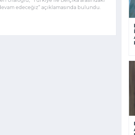
n Uraloğlu, “Türkiye ile Belçika arasındaki
e devam edeceğiz” açıklamasında bulundu.