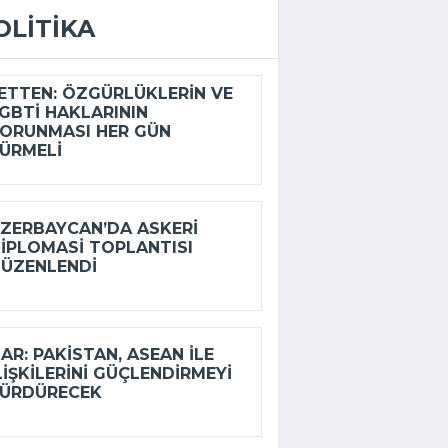
OLITIKA
ETTEN: ÖZGÜRLÜKLERIN VE
GBTİ HAKLARININ
ORUNMASI HER GÜN
ÜRMELI
ZERBAYCAN’DA ASKERI
IPLOMASI TOPLANTISI
ÜZENLENDI
AR: PAKISTAN, ASEAN ILE
LIŞKILERINI GÜÇLENDIRMEYI
ÜRDÜRECEK