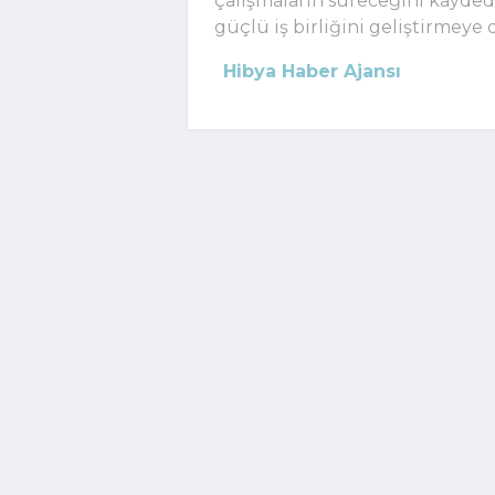
çalışmaların süreceğini kaydede
güçlü iş birliğini geliştirmey
Hibya Haber Ajansı