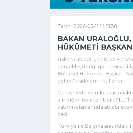
Tarih : 2026-05-11 14:21:38
BAKAN URALOĞLU, 
HÜKÜMETI BAŞKANI 
Bakan Uraloğlu, Belçika Flandr
gerçekleştirdiği görüşmeye iliş
Bölgesel Hükümeti Başkanı Sayı
geldik” ifadelerini kullandı.
Görüşmede iki ülke arasındaki e
alındığını belirten Uraloğlu, “İki
yatırım alanlarında atılabilece
dedi.
Türkiye ile Belçika arasındaki il