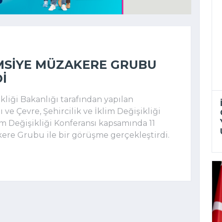
MSIYE MÜZAKERE GRUBU
I
ikliği Bakanlığı tarafından yapılan
ve Çevre, Şehircilik ve İklim Değişikliği
 Değişikliği Konferansı kapsamında 11
re Grubu ile bir görüşme gerçekleştirdi.