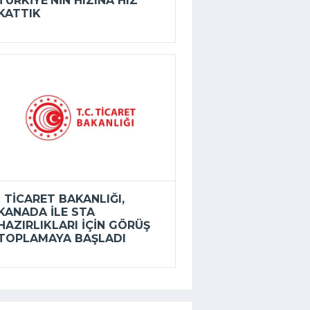
TÜRKIYE’NIN HIZINA HIZ
KATTIK
TICARET BAKANLIĞI,
KANADA ILE STA
HAZIRLIKLARI IÇIN GÖRÜŞ
TOPLAMAYA BAŞLADI