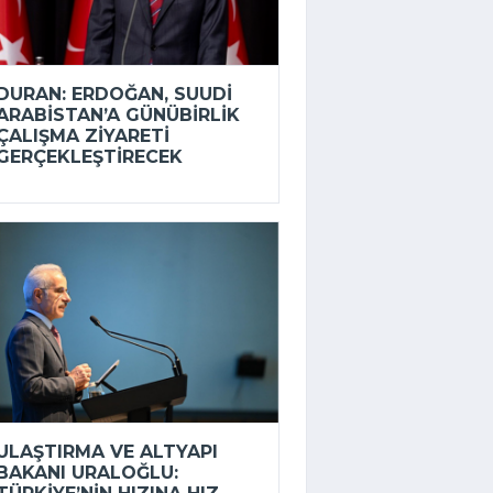
DURAN: ERDOĞAN, SUUDI
ARABISTAN’A GÜNÜBIRLIK
ÇALIŞMA ZIYARETI
GERÇEKLEŞTIRECEK
ULAŞTIRMA VE ALTYAPI
BAKANI URALOĞLU: