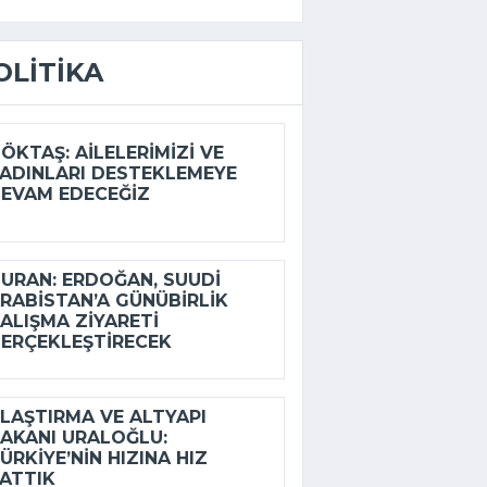
OLITIKA
ÖKTAŞ: AILELERIMIZI VE
ADINLARI DESTEKLEMEYE
EVAM EDECEĞIZ
URAN: ERDOĞAN, SUUDI
RABISTAN’A GÜNÜBIRLIK
ALIŞMA ZIYARETI
ERÇEKLEŞTIRECEK
LAŞTIRMA VE ALTYAPI
AKANI URALOĞLU:
ÜRKIYE’NIN HIZINA HIZ
ATTIK