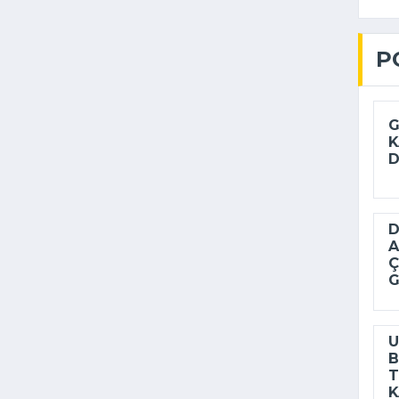
P
G
K
D
D
A
Ç
G
U
B
T
K