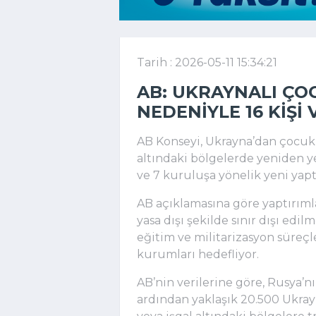
Tarih : 2026-05-11 15:34:21
AB: UKRAYNALI ÇO
NEDENIYLE 16 KIŞI
AB Konseyi,
Ukrayna’dan çocukla
altındaki bölgelerde yeniden yer
ve 7 kuruluşa yönelik yeni yaptı
AB açıklamasına göre yaptırımla
yasa dışı şekilde sınır dışı edilm
eğitim ve militarizasyon süreçl
kurumları hedefliyor.
AB’nin verilerine göre, Rusya’nı
ardından yaklaşık 20.500 Ukra