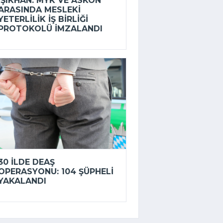
IŞIKHAN: MYK VE ASKON
ARASINDA MESLEKI
YETERLILIK IŞ BIRLIĞI
PROTOKOLÜ IMZALANDI
30 ILDE DEAŞ
OPERASYONU: 104 ŞÜPHELI
YAKALANDI