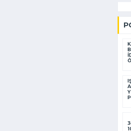
P
K
B
I
Ö
I
A
Y
P
3
1