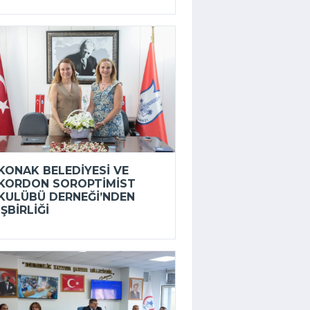
KONAK BELEDIYESI VE
KORDON SOROPTIMIST
KULÜBÜ DERNEĞI’NDEN
IŞBIRLIĞI