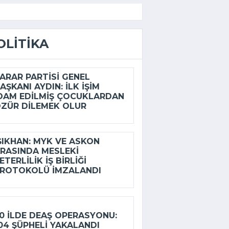
OLITIKA
ARAR PARTISI GENEL
AŞKANI AYDIN: İLK IŞIM
DAM EDILMIŞ ÇOCUKLARDAN
ZÜR DILEMEK OLUR
ŞIKHAN: MYK VE ASKON
RASINDA MESLEKI
ETERLILIK IŞ BIRLIĞI
ROTOKOLÜ IMZALANDI
0 ILDE DEAŞ OPERASYONU:
04 ŞÜPHELI YAKALANDI