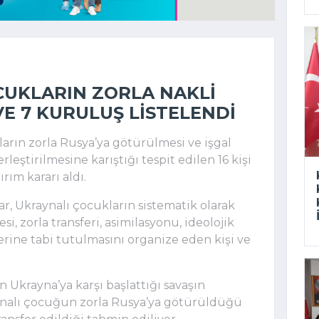
CUKLARIN ZORLA NAKLI
 VE 7 KURULUŞ LISTELENDI
rın zorla Rusya’ya götürülmesi ve işgal
leştirilmesine karıştığı tespit edilen 16 kişi
rım kararı aldı.
r, Ukraynalı çocukların sistematik olarak
esi, zorla transferi, asimilasyonu, ideolojik
erine tabi tutulmasını organize eden kişi ve
n Ukrayna’ya karşı başlattığı savaşın
ynalı çocuğun zorla Rusya’ya götürüldüğü