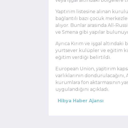
veya işgal altındaki bölgelere t
Yaptırım listesine alınan kurul
bağlantılı bazı çocuk merkezler
alıyor. Bunlar arasında All-Russ
ve Smena gibi yapılar bulunuyo
Ayrıca Kırım ve işgal altındaki 
yurtsever kulüpler ve eğitim ku
eğitim verdiği belirtildi.
European Union
, yaptırım kap
varlıklarının dondurulacağını, A
kurumlara fon aktarmasının yasa
uygulandığını açıkladı.
Hibya Haber Ajansı